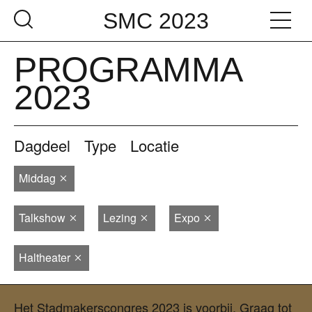
SMC 2023
PROGRAMMA
2023
Dagdeel
Type
Locatie
Middag
Talkshow
Lezing
Expo
Haltheater
Het Stadmakerscongres 2023 is voorbij. Graag tot